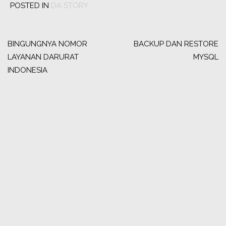
POSTED IN
DA STORY
Post
navigation
BINGUNGNYA NOMOR
BACKUP DAN RESTORE
LAYANAN DARURAT
MYSQL
INDONESIA