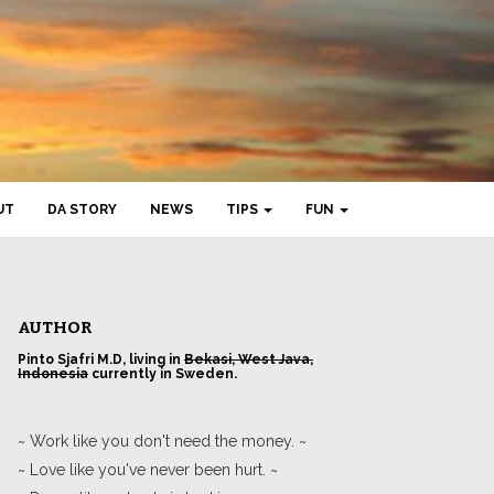
UT
DA STORY
NEWS
TIPS
FUN
AUTHOR
Pinto Sjafri M.D, living in
Bekasi, West Java,
Indonesia
currently in Sweden.
~ Work like you don't need the money. ~
~ Love like you've never been hurt. ~