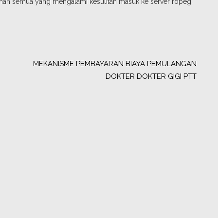
man semua yang mengalami kesulitan masuk ke server ropeg.
MEKANISME PEMBAYARAN BIAYA PEMULANGAN
DOKTER DOKTER GIGI PTT