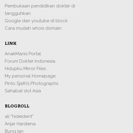
Pembukaan pendidikan dokter di
tangguhkan
Google dan youtube di block
Cara mudah whois domain
LINK
AnakManis Portal
Forum Dokter Indonesia
Hidupku Mirror Files
My personal Homepage
Pinto Sjafri’s Photographs
Sahabat dot Asia
BLOGROLL
ali “hideident”
Anjar Hardiena
Bung Ian