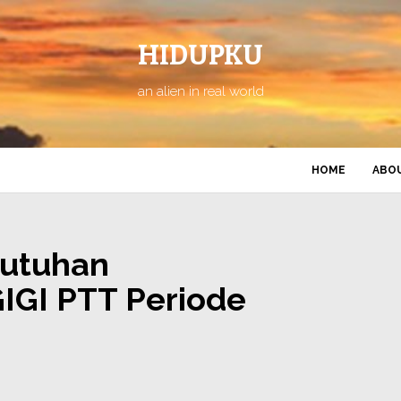
HIDUPKU
an alien in real world
HOME
ABO
utuhan
GI PTT Periode