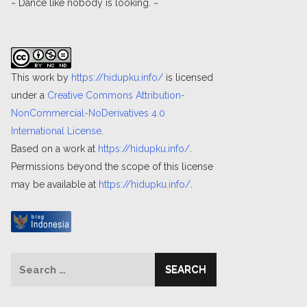
~ Dance like nobody is looking. ~
This work by
https://hidupku.info/
is licensed
under a
Creative Commons Attribution-
NonCommercial-NoDerivatives 4.0
International License
.
Based on a work at
https://hidupku.info/
.
Permissions beyond the scope of this license
may be available at
https://hidupku.info/
.
Search
for: