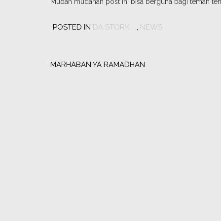
Mudah mudahan post ini bisa berguna bagi teman te
POSTED IN
DA STORY
,
NEWS
Post
navigation
MARHABAN YA RAMADHAN