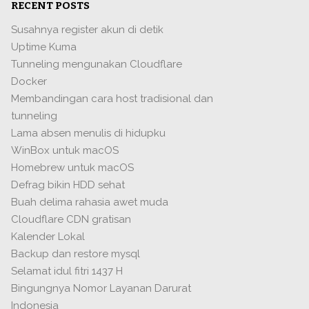
RECENT POSTS
Susahnya register akun di detik
Uptime Kuma
Tunneling mengunakan Cloudflare
Docker
Membandingan cara host tradisional dan
tunneling
Lama absen menulis di hidupku
WinBox untuk macOS
Homebrew untuk macOS
Defrag bikin HDD sehat
Buah delima rahasia awet muda
Cloudflare CDN gratisan
Kalender Lokal
Backup dan restore mysql
Selamat idul fitri 1437 H
Bingungnya Nomor Layanan Darurat
Indonesia