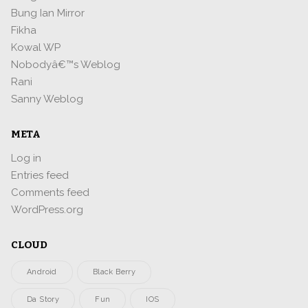
Bung Ian Mirror
Fikha
Kowal WP
Nobodyâ€™s Weblog
Rani
Sanny Weblog
META
Log in
Entries feed
Comments feed
WordPress.org
CLOUD
Android
Black Berry
Da Story
Fun
IOS