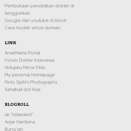
Pembukaan pendidikan dokter di
tangguhkan
Google dan youtube di block
Cara mudah whois domain
LINK
AnakManis Portal
Forum Dokter Indonesia
Hidupku Mirror Files
My personal Homepage
Pinto Sjafri’s Photographs
Sahabat dot Asia
BLOGROLL
ali “hideident”
Anjar Hardiena
Bung Ian