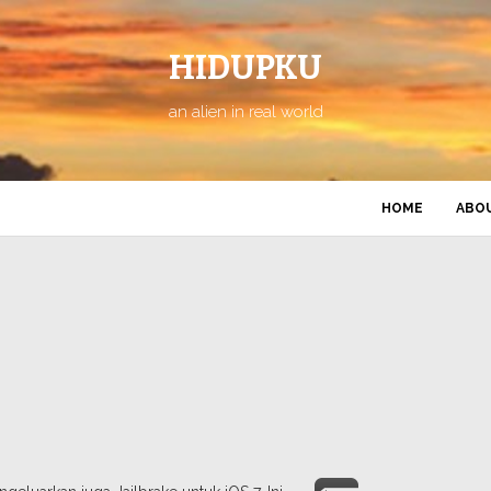
HIDUPKU
an alien in real world
HOME
ABO