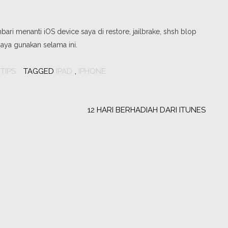
ari menanti iOS device saya di restore, jailbrake, shsh blop
ya gunakan selama ini.
,
TIPS
TAGGED
IPAD
,
IPHONE
12 HARI BERHADIAH DARI ITUNES