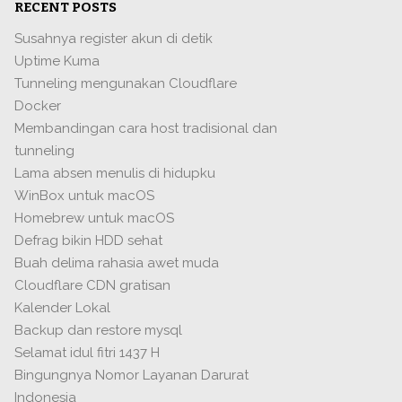
RECENT POSTS
Susahnya register akun di detik
Uptime Kuma
Tunneling mengunakan Cloudflare
Docker
Membandingan cara host tradisional dan
tunneling
Lama absen menulis di hidupku
WinBox untuk macOS
Homebrew untuk macOS
Defrag bikin HDD sehat
Buah delima rahasia awet muda
Cloudflare CDN gratisan
Kalender Lokal
Backup dan restore mysql
Selamat idul fitri 1437 H
Bingungnya Nomor Layanan Darurat
Indonesia