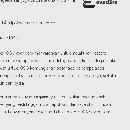
luarkan juga Jailbrake untuk iOS 7. Ini
an diÂ http://www.evasi0n.com/
ake iOS 7.
) ke iOS 7 evanders menyarankan untuk melakukan restore
bikin beberapa device stuck di logo apple ketika elo jailbrake.
i buat untuk iOS 6 kemungkinan besar ada beberapa apps
ni mengakibatkan stuck di proses boot up, jadi sebaiknya,
selalu
n dari cydia.
erlu anda lakukan
segera
, yaitu melakukan backup shsh
et, yang pasti tinggal install applikasi dan save shsh, mudah
di hal tidak menyenangkan anda bisa restore iOS device kamu