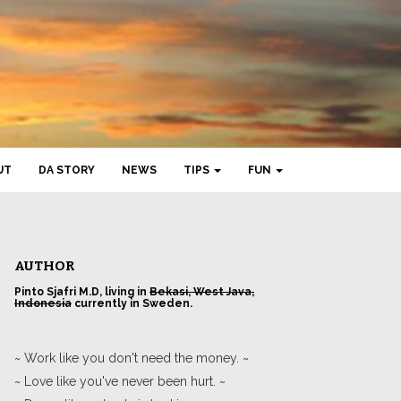
UT
DA STORY
NEWS
TIPS
FUN
AUTHOR
Pinto Sjafri M.D, living in
Bekasi, West Java,
Indonesia
currently in Sweden.
~ Work like you don't need the money. ~
~ Love like you've never been hurt. ~