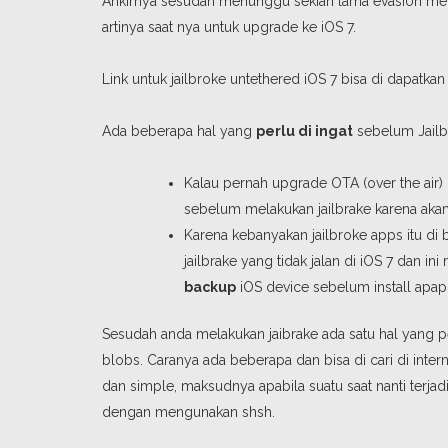
Ahkirnya sesudah menunggu sekian lama evasi0n menge
artinya saat nya untuk upgrade ke iOS 7.
Link untuk jailbroke untethered iOS 7 bisa di dapatk
Ada beberapa hal yang
perlu di ingat
sebelum Jailbr
Kalau pernah upgrade OTA (over the air
sebelum melakukan jailbrake karena akan 
Karena kebanyakan jailbroke apps itu d
jailbrake yang tidak jalan di iOS 7 dan i
backup
iOS device sebelum install apapu
Sesudah anda melakukan jaibrake ada satu hal yang p
blobs. Caranya ada beberapa dan bisa di cari di intern
dan simple, maksudnya apabila suatu saat nanti terja
dengan mengunakan shsh.