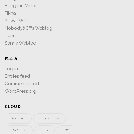
Bung Ian Mirror
Fikha
Kowal WP
Nobodyâ€™s Weblog
Rani
Sanny Weblog
META
Log in
Entries feed
Comments feed
WordPress.org
CLOUD
Android
Black Berry
Da Story
Fun
IOS