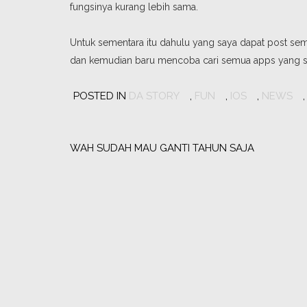
fungsinya kurang lebih sama.
Untuk sementara itu dahulu yang saya dapat post semb
dan kemudian baru mencoba cari semua apps yang sa
POSTED IN
DA STORY
,
FUN
,
IOS
,
NEWS
Post
navigation
WAH SUDAH MAU GANTI TAHUN SAJA