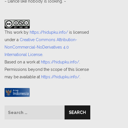
~ Dance like nobody is looking. ~
This work by
https://hidupku.info/
is licensed
under a
Creative Commons Attribution-
NonCommercial-NoDerivatives 4.0
International License
.
Based on a work at
https://hidupku.info/
.
Permissions beyond the scope of this license
may be available at
https://hidupku.info/
.
Search
for: