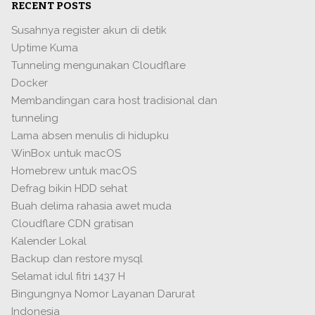
RECENT POSTS
NTS
Susahnya register akun di detik
Uptime Kuma
Tunneling mengunakan Cloudflare
Docker
Membandingan cara host tradisional dan
tunneling
Lama absen menulis di hidupku
WinBox untuk macOS
Homebrew untuk macOS
Defrag bikin HDD sehat
Buah delima rahasia awet muda
Cloudflare CDN gratisan
Kalender Lokal
Backup dan restore mysql
Selamat idul fitri 1437 H
Bingungnya Nomor Layanan Darurat
Indonesia