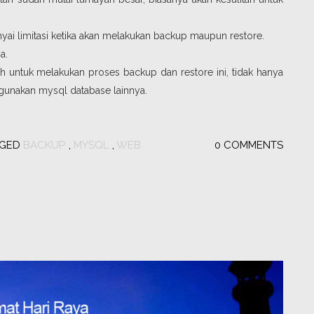
limitasi ketika akan melakukan backup maupun restore.
a.
 untuk melakukan proses backup dan restore ini, tidak hanya
gunakan mysql database lainnya.
GGED
BACKUP
,
MYSQL
,
WEB
0 COMMENTS