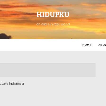
HIDUPKU
an alien in real world
HOME
ABO
st Java Indonesia