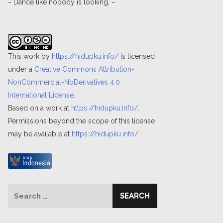
~ Dance like nobody is looking. ~
This work by
https://hidupku.info/
is licensed
under a
Creative Commons Attribution-
NonCommercial-NoDerivatives 4.0
International License
.
Based on a work at
https://hidupku.info/
.
Permissions beyond the scope of this license
may be available at
https://hidupku.info/
.
Search
for: