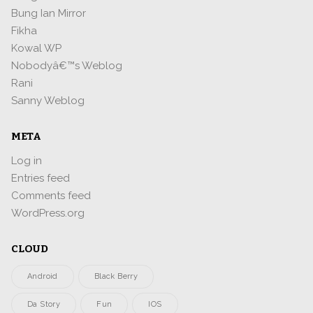
Bung Ian Mirror
Fikha
Kowal WP
Nobodyâ€™s Weblog
Rani
Sanny Weblog
META
Log in
Entries feed
Comments feed
WordPress.org
CLOUD
Android
Black Berry
Da Story
Fun
IOS