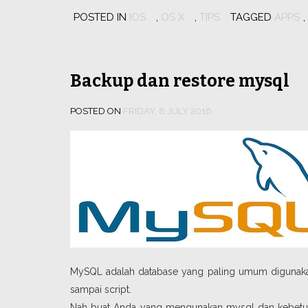
POSTED IN
IOS
,
OS X
,
TIPS
TAGGED
APPS
,
Backup dan restore mysql
POSTED ON
FRIDAY, 8 JULY 2016
MySQL adalah database yang paling umum digunakan o
sampai script.
Nah buat Anda yang mengunakan mysql dan kebetula