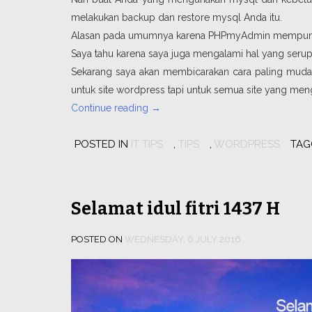
melakukan backup dan restore mysql Anda itu.
Alasan pada umumnya karena PHPmyAdmin mempunyai 
Saya tahu karena saya juga mengalami hal yang serup
Sekarang saya akan membicarakan cara paling mudah
untuk site wordpress tapi untuk semua site yang men
“Backup
Continue reading
→
dan
POSTED IN
IT TIPS
restore
,
TIPS
,
WORDPRESS
TA
mysql”
Selamat idul fitri 1437 H
POSTED ON
WEDNESDAY, 6 JULY 2016