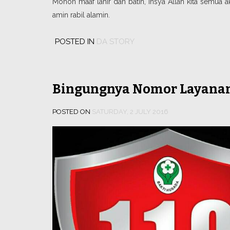
Mohon maaf lahir dan batin, Insya Allah kita semua ak
amin rabil alamin.
POSTED IN
DA STORY
Bingungnya Nomor Layanan
POSTED ON
SATURDAY, 2 JULY 2016