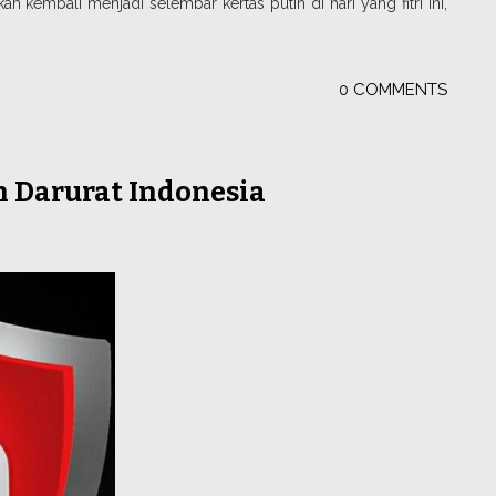
an kembali menjadi selembar kertas putih di hari yang fitri ini,
0 COMMENTS
 Darurat Indonesia