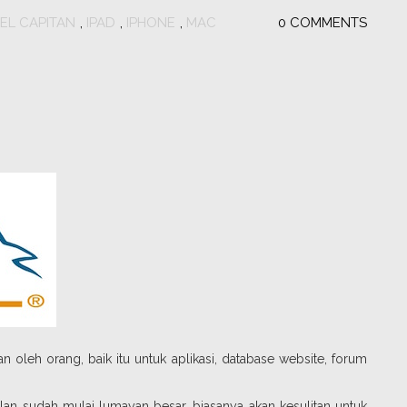
EL CAPITAN
,
IPAD
,
IPHONE
,
MAC
0 COMMENTS
leh orang, baik itu untuk aplikasi, database website, forum
n sudah mulai lumayan besar, biasanya akan kesulitan untuk