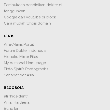
Pembukaan pendidikan dokter di
tangguhkan
Google dan youtube di block
Cara mudah whois domain
LINK
AnakManis Portal
Forum Dokter Indonesia
Hidupku Mirror Files
My personal Homepage
Pinto Sjafri’s Photographs
Sahabat dot Asia
BLOGROLL
ali “hideident”
Anjar Hardiena
Bung Ian