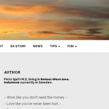
UT
DA STORY
NEWS
TIPS
FUN
AUTHOR
Pinto Sjafri M.D, living in
Bekasi, West Java,
Indonesia
currently in Sweden.
~ Work like you don't need the money. ~
~ Love like you've never been hurt. ~