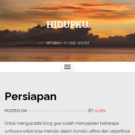
HIDUPKU
an alien in real world
Toggle
navigation
Persiapan
BY
POSTED ON
WEDNESDAY, 23 AUGUST 2006
ALIEN
Untuk mengupdate blog gue sudah menyiapkan beberapa
software
untuk bisa menulis dalam kondisi
offline
dan sepertinya