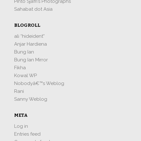
Pinto Sjafri’s Photographs
Sahabat dot Asia
BLOGROLL
ali “hideident”
Anjar Hardiena
Bung Ian
Bung Ian Mirror
Fikha
Kowal WP
Nobodyâ€™s Weblog
Rani
Sanny Weblog
META
Log in
Entries feed