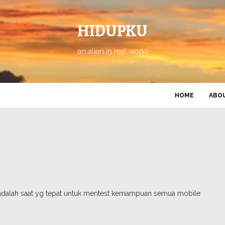
HIDUPKU
an alien in real world
HOME
ABO
ni adalah saat yg tepat untuk mentest kemampuan semua mobile