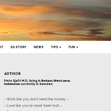
UT
DA STORY
NEWS
TIPS
FUN
AUTHOR
Pinto Sjafri M.D, living in
Bekasi, West Java,
Indonesia
currently in Sweden.
~ Work like you don't need the money. ~
~ Love like you've never been hurt. ~