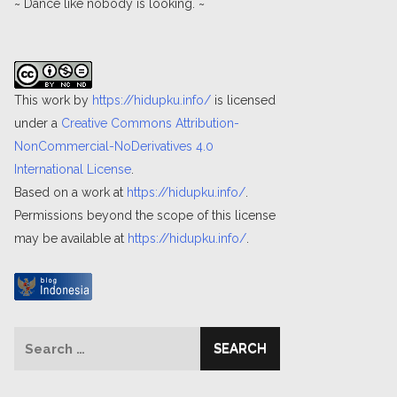
~ Dance like nobody is looking. ~
This work by
https://hidupku.info/
is licensed
under a
Creative Commons Attribution-
NonCommercial-NoDerivatives 4.0
International License
.
Based on a work at
https://hidupku.info/
.
Permissions beyond the scope of this license
may be available at
https://hidupku.info/
.
Search
for: