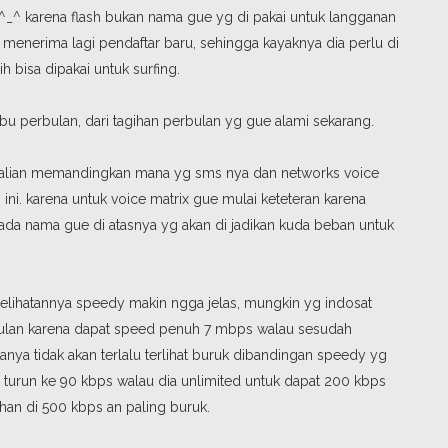
^_^ karena flash bukan nama gue yg di pakai untuk langganan
k menerima lagi pendaftar baru, sehingga kayaknya dia perlu di
h bisa dipakai untuk surfing.
bu perbulan, dari tagihan perbulan yg gue alami sekarang.
sekalian memandingkan mana yg sms nya dan networks voice
ini. karena untuk voice matrix gue mulai keteteran karena
 ada nama gue di atasnya yg akan di jadikan kuda beban untuk
elihatannya speedy makin ngga jelas, mungkin yg indosat
erbulan karena dapat speed penuh 7 mbps walau sesudah
anya tidak akan terlalu terlihat buruk dibandingan speedy yg
turun ke 90 kbps walau dia unlimited untuk dapat 200 kbps
ahan di 500 kbps an paling buruk.