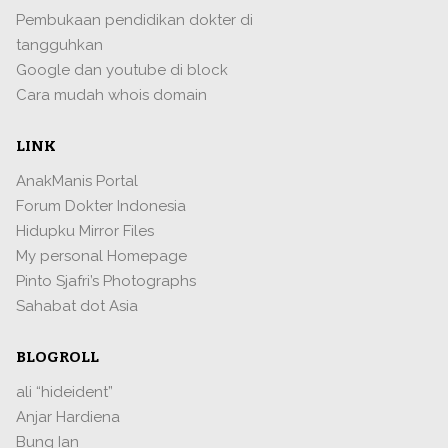
Pembukaan pendidikan dokter di
tangguhkan
Google dan youtube di block
Cara mudah whois domain
LINK
AnakManis Portal
Forum Dokter Indonesia
Hidupku Mirror Files
My personal Homepage
Pinto Sjafri’s Photographs
Sahabat dot Asia
BLOGROLL
ali “hideident”
Anjar Hardiena
Bung Ian