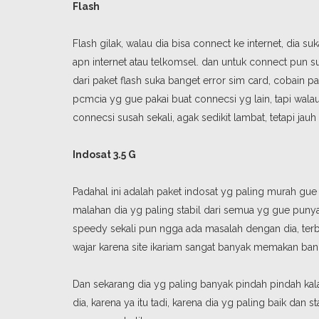
Flash
Flash gilak, walau dia bisa connect ke internet, dia 
apn internet atau telkomsel. dan untuk connect pu
dari paket flash suka banget error sim card, cobain p
pcmcia yg gue pakai buat connecsi yg lain, tapi wala
connecsi susah sekali, agak sedikit lambat, tetapi jauh
Indosat 3.5 G
Padahal ini adalah paket indosat yg paling murah gue
malahan dia yg paling stabil dari semua yg gue punya
speedy sekali pun ngga ada masalah dengan dia, te
wajar karena site ikariam sangat banyak memakan ban
Dan sekarang dia yg paling banyak pindah pindah kal
dia, karena ya itu tadi, karena dia yg paling baik dan 