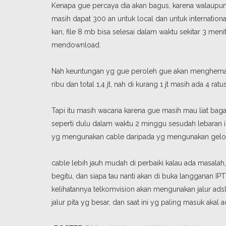
Kenapa gue percaya dia akan bagus, karena walaupun
masih dapat 300 an untuk local dan untuk internati
kan, file 8 mb bisa selesai dalam waktu sekitar 3 men
mendownload.
Nah keuntungan yg gue peroleh gue akan menghemat 
ribu dan total 1,4 jt, nah di kurang 1 jt masih ada 4 rat
Tapi itu masih wacana karena gue masih mau liat b
seperti dulu dalam waktu 2 minggu sesudah lebaran 
yg mengunakan cable daripada yg mengunakan gelo
cable lebih jauh mudah di perbaiki kalau ada masalah,
begitu, dan siapa tau nanti akan di buka langganan IP
kelihatannya telkomvision akan mengunakan jalur a
jalur pita yg besar, dan saat ini yg paling masuk akal