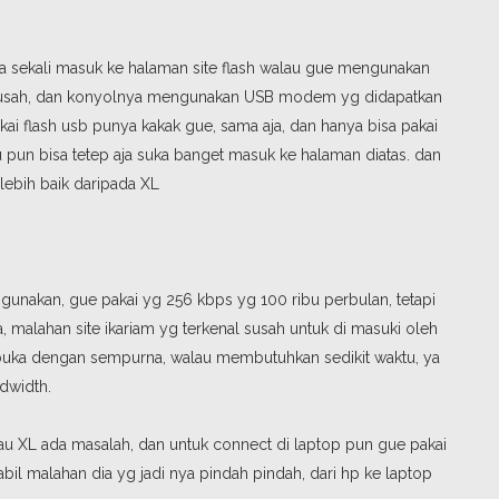
suka sekali masuk ke halaman site flash walau gue mengunakan
n susah, dan konyolnya mengunakan USB modem yg didapatkan
akai flash usb punya kakak gue, sama aja, dan hanya bisa pakai
u pun bisa tetep aja suka banget masuk ke halaman diatas. dan
 lebih baik daripada XL
 gunakan, gue pakai yg 256 kbps yg 100 ribu perbulan, tetapi
, malahan site ikariam yg terkenal susah untuk di masuki oleh
rbuka dengan sempurna, walau membutuhkan sedikit waktu, ya
dwidth.
au XL ada masalah, dan untuk connect di laptop pun gue pakai
stabil malahan dia yg jadi nya pindah pindah, dari hp ke laptop