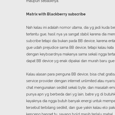
maupun sebaliknya.
Matrix with Blackberry subscribe
Nah kalau ini adalah nomor utama, dia yg jadi kuda 
tertentu gue, hasil nya ya sangat stabil karena dia 
subcribe tetapi dia bukan pada BB device, karena en
gue udah prejudice sama BB device, tetapi kalau ka
dengan keyboardnya makanya sama sekali ngga tertar
dapat BB device yg enak dipakai dan murah baru gue n
Kalau alasan para penguna BB device, bisa chat gratis
service provider dengan internet unlimited atau nyar
chat mengunakan sedikit sekali byte, dan masalah em
punya apn yg berbeda dari yg lain, batre yg di butuh
kayaknya dia ngga butuh banyak energi untuk mempe
tersebut terbilang sedikit, dan gue yakin kalau elo 
kenceng banget tu, sayang bold masih terlalu mahal, 