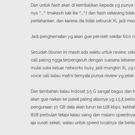
Dan untuk flash akan di kembalikan kepada yg punya 
nya ^_^ (makasih kak Ika ^_^) dan flash sekarang tida
pertahankan, dan karena dia tidak seburuk XL jadi masi
Jadi penghematan yg akan gue peroleh sekitar 600 ri
Sesudah liburan ini masih ada waktu untuk review, 
call paling ngga terpengaruh dengan suasana lebaran 
mulai suka keluar networks busy, jadi mungkin XL yg
voice call kalau matrix ternyata punya review yg jelek.
Dan tambahan kalau Indosat 3.5 G sangat bagus dan k
akan gue naikan ke paket paling atasnya yg 1.5 jt p
pengunaan 10 GB data akan turun ke 128 kbps, kelihat
828 perbulan tetapi kalau siang dan malam speednya 
aja susah sekali, walau untuk speed localnya dia bert