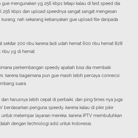
 gue mengunakan yg 256 kbps tetapi kalau di test speed dia
onal 256 kbps dan upload speednya sangat sangat mengesan
it kurang. nah sekarang kebanyakan gue upload file daripada
sekitar 200 ribu karena tadi udah hemat 600 ribu hemat 828
us ribu yg di hemat.
agaimana perkembangan speedy apakah bisa dia membaik
ini. karena bagaimana pun gue masih lebih percaya connecsi
mbang suara.
 dan harusnya lebih cepat di perbaiki, dan ping times nya juga
TV berdasarkan penguna speedy, karena kalau di pikir pikir
dsl untuk melempar layanan mereka. karena IPTV membutuhkan
 adalah dengan technologi adsl untuk Indonesia.