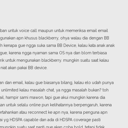
beban untuk voice call maupun untuk memeriksa email email
mengunakan apn khusus blackberry, ohya walau dia dengan BB
tah kenapa gue ngga suka sama BB Device, kalau kata anak anak
ta gue, karena ngga nyaman sama OS nya dan blom terbiasa
ik untuk mengunakan blackberry. mungkin suatu saat kalau
iat akan pakai BB device.
an dan email, kalau gue biasanya bilang, kalau elo udah punya
is unlimited kalau masalah chat, ya ngga masalah bukan? toh
ail, hampir sami mawon, tapi gue akui mungkin karena dia
kan untuk selalu online pun kelihatannya berpengaruh, karena
rtahankan atau reconnect ke apn nya, karena penguna apn
pakai yg HDSPA capable dan ada di HDSPA coverage pasti
mungkin suatu saat nanti gue akan coba bold, tetapi tidak