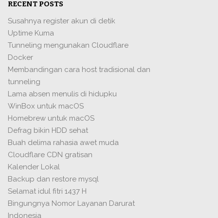
RECENT POSTS
Susahnya register akun di detik
Uptime Kuma
Tunneling mengunakan Cloudflare
Docker
Membandingan cara host tradisional dan
tunneling
Lama absen menulis di hidupku
WinBox untuk macOS
Homebrew untuk macOS
Defrag bikin HDD sehat
Buah delima rahasia awet muda
Cloudflare CDN gratisan
Kalender Lokal
Backup dan restore mysql
Selamat idul fitri 1437 H
Bingungnya Nomor Layanan Darurat
Indonesia