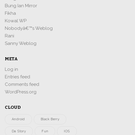
Bung Ian Mirror
Fikha
Kowal WP
Nobodyâ€™s Weblog
Rani
Sanny Weblog
META
Log in
Entries feed
Comments feed
WordPress.org
CLOUD
Android
Black Berry
Da Story
Fun
IOS