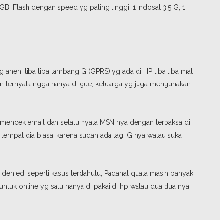
B, Flash dengan speed yg paling tinggi, 1 Indosat 3.5 G, 1
yg aneh, tiba tiba lambang G (GPRS) yg ada di HP tiba tiba mati
 dan ternyata ngga hanya di gue, keluarga yg juga mengunakan
lu mencek email dan selalu nyala MSN nya dengan terpaksa di
 tempat dia biasa, karena sudah ada lagi G nya walau suka
i denied, seperti kasus terdahulu, Padahal quata masih banyak
untuk online yg satu hanya di pakai di hp walau dua dua nya