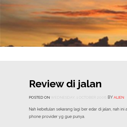
Review di jalan
BY
POSTED ON
WEDNESDAY, 1 OCTOBER 2008
ALIEN
Nah kebetulan sekarang lagi ber edar di jalan, nah i
phone provider yg gue punya.