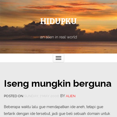
HIDUPKU
an alien in real world
Toggle
navigation
Iseng mungkin berguna
BY
POSTED ON
SUNDAY, 7 MAY 2006
ALIEN
Beberapa waktu lalu gue mendapatkan ide aneh, tetapi gue
tertarik dengan ide tersebut, jadi gue beli sebuah domain untuk