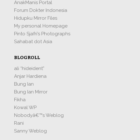
AnakManis Portal
Forum Dokter Indonesia
Hidupku Mirror Files
My personal Homepage
Pinto Sjafri’s Photographs
Sahabat dot Asia
BLOGROLL
ali “hideident”
Anjar Hardiena
Bung Ian
Bung Ian Mirror
Fikha
Kowal WP
Nobodyâ€™s Weblog
Rani
Sanny Weblog