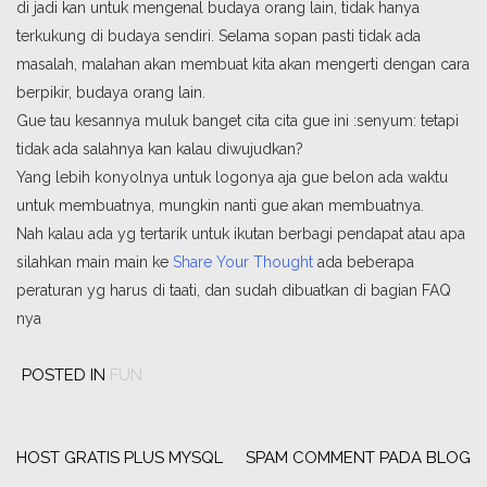
di jadi kan untuk mengenal budaya orang lain, tidak hanya
terkukung di budaya sendiri. Selama sopan pasti tidak ada
masalah, malahan akan membuat kita akan mengerti dengan cara
berpikir, budaya orang lain.
Gue tau kesannya muluk banget cita cita gue ini :senyum: tetapi
tidak ada salahnya kan kalau diwujudkan?
Yang lebih konyolnya untuk logonya aja gue belon ada waktu
untuk membuatnya, mungkin nanti gue akan membuatnya.
Nah kalau ada yg tertarik untuk ikutan berbagi pendapat atau apa
silahkan main main ke
Share Your Thought
ada beberapa
peraturan yg harus di taati, dan sudah dibuatkan di bagian FAQ
nya
POSTED IN
FUN
Post
navigation
HOST GRATIS PLUS MYSQL
SPAM COMMENT PADA BLOG